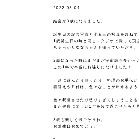
2022.03.04
結楽が3歳になりました。
誕生日の記念写真と七五三の写真を兼ねて
1歳誕生日の時と同じスタジオで撮って頂
ちゃっかり次女ちゃんも撮っていただき。
2歳になった時はまだまだ宇宙語も多かっ
この1年で本当にお喋りになりました！
一緒に遊んだり歌ったり、料理のお手伝い
着替えや片付け、色々なことが出来るよう
色々我慢させたり怒りすぎてしまうことも
また健康に楽しい1年を皆で過ごせたらと
3歳も楽しく過ごそうね。
お誕生日おめでとう。