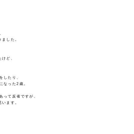
、
きました。
たけど、
をしたり、
になった2歳。
あって反省ですが、
思います。