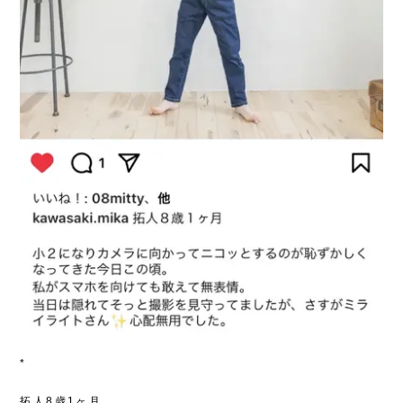
*
拓人8歳1ヶ月