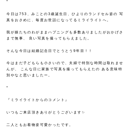
*
今日は753、みことの3歳誕生日、ひよりのランドセル姿の
写
真をおさめに、毎度お世話になってるミライライトへ。
我が娘たちのわがままハプニングも多数ありましたがおかげさ
まで無事、
良い写真を撮ってもらえました。
そんな今日は結婚記念日でとうとう9年目！！
今はまだ子どもらも小さいので、夫婦で特別な時間は取れませ
んが、
こんな日に家族で写真を撮ってもらえたの
ある意味特
別やなと思いましたー。
*
『ミライライトからのコメント』
いつもご来店頂きありがとうございます✨
二人ともお着物姿可愛かったです。