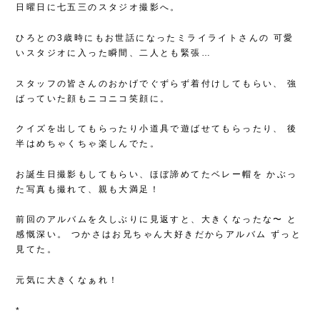
日曜日に七五三のスタジオ撮影へ。
ひろとの3歳時にもお世話になったミライライトさんの
可愛
いスタジオに入った瞬間、二人とも緊張…
スタッフの皆さんのおかげでぐずらず着付けしてもらい、
強
ばっていた顔もニコニコ笑顔に。
クイズを出してもらったり小道具で遊ばせてもらったり、
後
半はめちゃくちゃ楽しんでた。
お誕生日撮影もしてもらい、ほぼ諦めてたベレー帽を
かぶっ
た写真も撮れて、親も大満足！
前回のアルバムを久しぶりに見返すと、大きくなったな〜
と
感慨深い。
つかさはお兄ちゃん大好きだからアルバム
ずっと
見てた。
元気に大きくなぁれ！
*