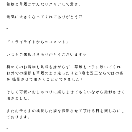
着物と草履はすんなりクリアして驚き。
元気に大きくなってくれてありがとう♡
*
『ミライライトからのコメント』
いつもご来店頂きありがとうございます✨
初めてのお着物も足袋も嫌がらず、草履も上手に履いてくれ
お外での撮影も草履のまま走ったりと3歳七五三ならではの姿
を
撮影させて頂きくことができました♪
そして可愛いおしゃべりに楽しませてもらいながら撮影させて
頂きました。
またお子さまの成長した姿を撮影させて頂ける日を楽しみにし
ております。
*