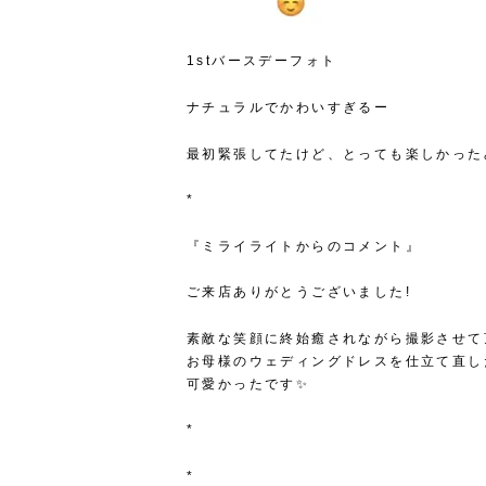
1stバースデーフォト
ナチュラルでかわいすぎるー
最初緊張してたけど、とっても楽しかった
*
『ミライライトからのコメント』
ご来店ありがとうございました!
素敵な笑顔に終始癒されながら撮影させて
お母様のウェディングドレスを仕立て直し
可愛かったです✨
*
*