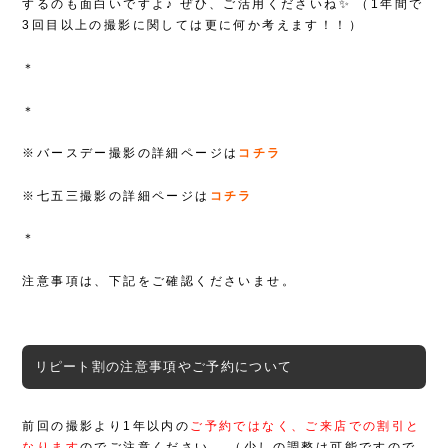
するのも面白いですよ♪
ぜひ、ご活用くださいね✨
（1年間で
3回目以上の撮影に関しては更に何か考えます！！）
＊
＊
※バースデー撮影の詳細ページは
コチラ
※七五三撮影の詳細ページは
コチラ
＊
注意事項は、下記をご確認くださいませ。
リピート割の注意事項やご予約について
前回の撮影より1年以内の
ご予約ではなく、ご来店での割引と
なります
のでご注意ください。
（少しの調整は可能ですので