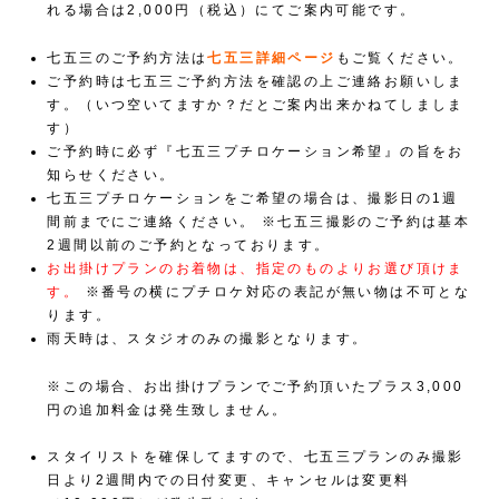
れる場合は2,000円（税込）にてご案内可能です。
七五三のご予約方法は
七五三詳細ページ
もご覧ください。
ご予約時は七五三ご予約方法を確認の上ご連絡お願いしま
す。（いつ空いてますか？だとご案内出来かねてしましま
す）
ご予約時に必ず『七五三プチロケーション希望』の旨をお
知らせください。
七五三プチロケーションをご希望の場合は、撮影日の1週
間前までにご連絡ください。
※七五三撮影のご予約は基本
2週間以前のご予約となっております。
お出掛けプランのお着物は、指定のものよりお選び頂けま
す。
※番号の横にプチロケ対応の表記が無い物は不可とな
ります。
雨天時は、スタジオのみの撮影となります。
※この場合、お出掛けプランでご予約頂いたプラス3,000
円の追加料金は発生致しません。
スタイリストを確保してますので、七五三プランのみ撮影
日より2週間内での日付変更、キャンセルは変更料