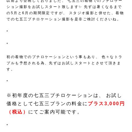
以前より企画しておりました、
七五三の着物でのプチロケー
ション撮影をお試しスタート致します✨
先ずは暑くなるまで
の5月と6月の期間限定ですが、
スタジオ撮影と併せた、着物
での七五三プチロケーション撮影を是非ご検討くださいね。
*
*
初の着物でのプチロケーションという事もあり、
色々なトラ
ブルも予想される為、先ずはお試しスタートとさせて頂きま
す。
*
※初年度の七五三プチロケーションは、
お試し
価格として七五三プランの料金に
プラス3,000円
（税込）
にてご案内可能です。
*