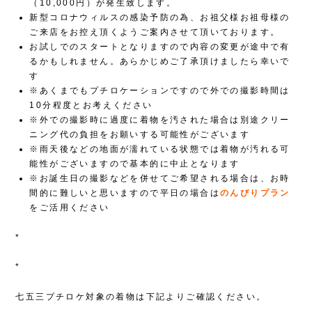
（10,000円）が発生致します。
新型コロナウィルスの感染予防の為、お祖父様お祖母様の
ご来店をお控え頂くようご案内させて頂いております。
お試しでのスタートとなりますので内容の変更が途中で有
るかもしれません。あらかじめご了承頂けましたら幸いで
す
※あくまでもプチロケーションですので外での撮影時間は
10分程度とお考えください
※外での撮影時に過度に着物を汚された場合は別途クリー
ニング代の負担をお願いする可能性がございます
※雨天後などの地面が濡れている状態では着物が汚れる可
能性がございますので基本的に中止となります
※お誕生日の撮影などを併せてご希望される場合は、お時
間的に難しいと思いますので平日の場合は
のんびりプラン
をご活用ください
*
*
七五三プチロケ対象の着物は下記よりご確認ください。