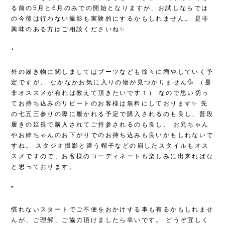
る前の5月と6月のみでの開始となりますが、お試しならでは
の今後は行わない撮影も実験的にするかもしれません。
是非
興味のある方はご相談くださいね✨
*
外の履き物に関しましてはブーツなども徐々に増やしていく予
定ですが、
なかなかお気に入りの物が見つかりません💦
（是
非オススメが有れば教えて頂きたいです！）
なので思い切っ
てお持ち込みのリピートのお客様は無料にしております✨
先
の七五三参りの際に履かれる予定で購入されるのも良し、普段
履きの延長で購入されてご持参されるのも良し、
お兄ちゃん
やお姉ちゃんのお下がりでのお持ち込みも良いかもしれないで
すね。
スタジオ撮影と違う帽子などの崩したスタイルもオス
スメですので、お客様のコーディネートも楽しみに出来ればな
と思っております。
*
慣れないスタートでご不便をおかけする事も有るかもしれませ
んが、ご理解、ご協力頂けましたら幸いです。
どうぞ宜しく