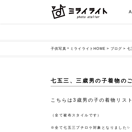
子供写真＊ミライライトHOME
>
ブログ
>
七
七五三、三歳男の子着物の
こちらは3歳男の子の着物リス
（全て被布スタイルです）
※全て七五三プチロケ対象となりました✨