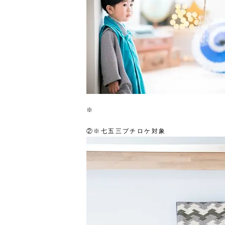
※
②※七五三プチロケ対象