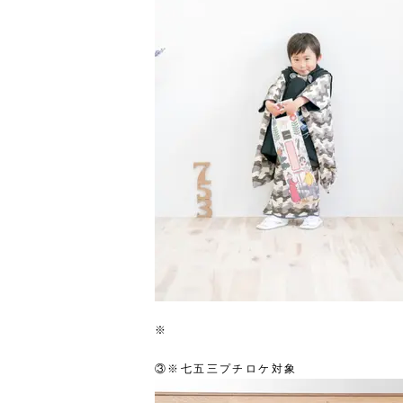
※
③※七五三プチロケ対象