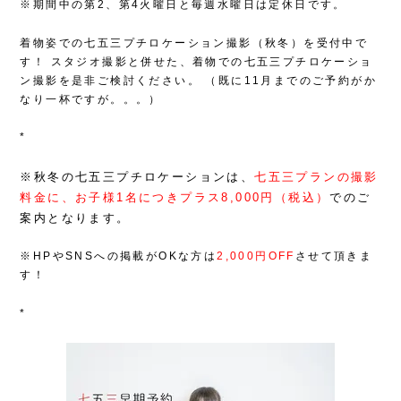
※期間中の第2、第4火曜日と毎週水曜日は定休日です。
着物姿での七五三プチロケーション撮影（秋冬）を受付中で
す！
スタジオ撮影と併せた、着物での七五三プチロケーショ
ン撮影を是非ご検討ください。
（既に11月までのご予約がか
なり一杯ですが。。。）
*
※秋冬の七五三プチロケーションは、
七五三プランの撮影
料金に、お子様1名につきプラス8,000円（税込）
でのご
案内となります。
※HPやSNSへの掲載がOKな方は
2,000円OFF
させて頂きま
す！
*