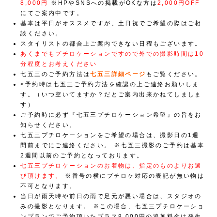
8,000円
※HPやSNSへの掲載がOKな方は
2,000円OFF
にてご案内中です。
基本は平日がオススメですが、土日祝でご希望の際はご相
談ください。
スタイリストの都合上ご案内できない日程もございます。
あくまでもプチロケーションですので外での撮影時間は10
分程度とお考えください
七五三のご予約方法は
七五三詳細ページ
もご覧ください。
<予約時は七五三ご予約方法を確認の上ご連絡お願いしま
す。（いつ空いてますか？だとご案内出来かねてしましま
す）
ご予約時に必ず『七五三プチロケーション希望』の旨をお
知らせください。
七五三プチロケーションをご希望の場合は、撮影日の1週
間前までにご連絡ください。
※七五三撮影のご予約は基本
2週間以前のご予約となっております。
七五三プチロケーションのお着物は、指定のものよりお選
び頂けます。
※番号の横にプチロケ対応の表記が無い物は
不可となります。
当日が雨天時や前日の雨で足元が悪い場合は、スタジオの
みの撮影となります。
※この場合、七五三プチロケーショ
ンプランでご予約頂いたプラス8,000円の追加料金は発生