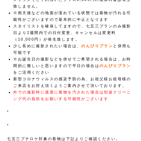
致しません。
※雨天後などの地面が濡れている状態では着物が汚れる可
能性がございますので基本的に中止となります
スタイリストを確保してますので、七五三プランのみ撮影
日より2週間内での日付変更、キャンセルは変更料
（10,000円）が発生致します。
少し長めに撮影されたい場合は、
のんびりプラン
と併用も
可能です
※お誕生日の撮影などを併せてご希望される場合は、お時
間的に難しいと思いますので平日の場合は
のんびりプラン
をご活用ください
新型コロナウィルスの感染予防の為、お祖父様お祖母様の
ご来店をお控え頂くようご案内させて頂いております。
外での撮影時に過度に着物を汚された場合は別途クリーニ
ング代の負担をお願いする可能性がございます
*
*
七五三プチロケ対象の着物は下記よりご確認ください。